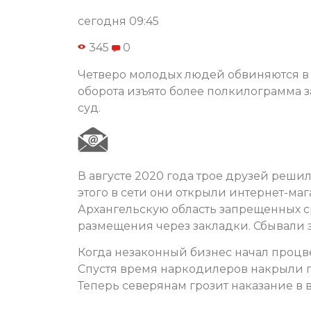
сегодня 09:45
345
0
Четверо молодых людей обвиняются в 
оборота изъято более полкилограмма 
суд.
В августе 2020 года трое друзей реши
этого в сети они открыли интернет-ма
Архангельскую область запрещенных с
размещения через закладки. Сбывали 
Когда незаконный бизнес начал процве
Спустя время наркодилеров накрыли п
Теперь северянам грозит наказание в 