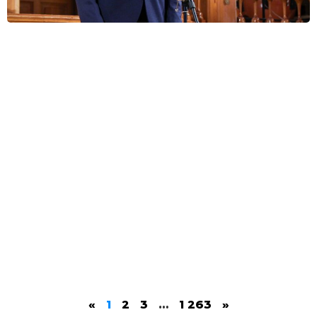
«
1
2
3
…
1 263
»