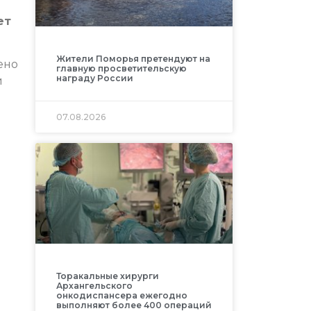
ет
Жители Поморья претендуют на
ено
главную просветительскую
награду России
й
07.08.2026
Торакальные хирурги
Архангельского
онкодиспансера ежегодно
выполняют более 400 операций