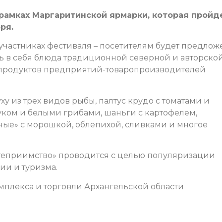
рамках Маргаритинской ярмарки, которая пройд
ря.
– участниках фестиваля – посетителям будет предлож
ь в себя блюда традиционной северной и авторско
з продуктов предприятий-товаропроизводителей
ху из трех видов рыбы, палтус крудо с томатами и
ком и белыми грибами, шаньги с картофелем,
ные» с морошкой, облепихой, сливками и многое
степриимство» проводится с целью популяризации
ии и туризма.
плекса и торговли Архангельской области