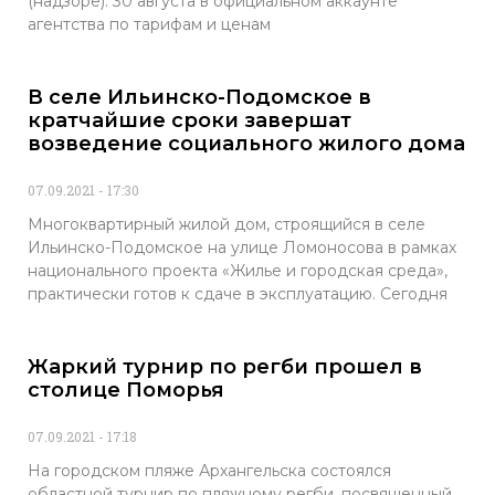
(надзоре). 30 августа в официальном аккаунте
агентства по тарифам и ценам
В селе Ильинско-Подомское в
кратчайшие сроки завершат
возведение социального жилого дома
07.09.2021
17:30
Многоквартирный жилой дом, строящийся в селе
Ильинско-Подомское на улице Ломоносова в рамках
национального проекта «Жилье и городская среда»,
практически готов к сдаче в эксплуатацию. Сегодня
Жаркий турнир по регби прошел в
столице Поморья
07.09.2021
17:18
На городском пляже Архангельска состоялся
областной турнир по пляжному регби, посвященный