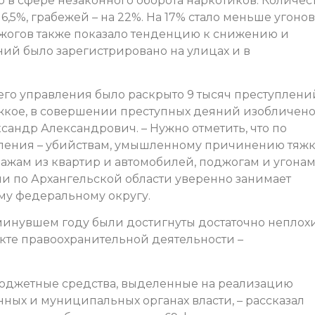
о в сфере незаконного оборота наркотиков. Количес
,5%, грабежей – на 22%. На 17% стало меньше угонов
джогов также показало тенденцию к снижению и
ний было зарегистрировано на улицах и в
го управления было раскрыто 9 тысяч преступлени
тяжкое, в совершении преступных деяний изобличен
ксандр Александрович. – Нужно отметить, что по
пления – убийствам, умышленному причинению тяжк
ражам из квартир и автомобилей, поджогам и угона
и по Архангельской области уверенно занимает
му федеральному округу.
 минувшем году были достигнуты достаточно неплох
екте правоохранительной деятельности –
бюджетные средства, выделенные на реализацию
ных и муниципальных органах власти, – рассказал