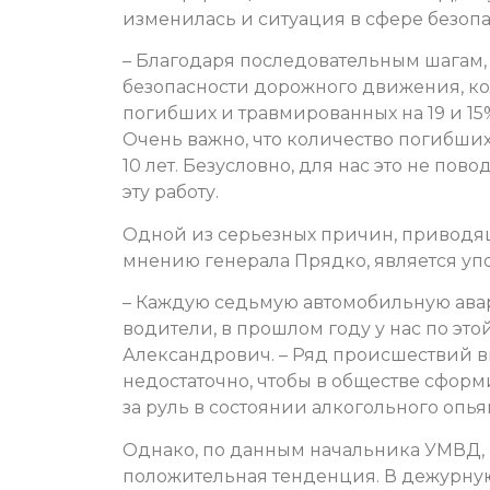
изменилась и ситуация в сфере безопа
– Благодаря последовательным шагам,
безопасности дорожного движения, кол
погибших и травмированных на 19 и 15%
Очень важно, что количество погибши
10 лет. Безусловно, для нас это не по
эту работу.
Одной из серьезных причин, приводящ
мнению генерала Прядко, является уп
– Каждую седьмую автомобильную ава
водители, в прошлом году у нас по это
Александрович. – Ряд происшествий вы
недостаточно, чтобы в обществе сфор
за руль в состоянии алкогольного опья
Однако, по данным начальника УМВД,
положительная тенденция. В дежурну