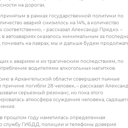
сности на дорогах.
 принятым в рамках государственной политики по
ичество аварий снизилось на 14%, а количество
 соответственно, – рассказал Александр Прядко. –
х в автоавариях оказалось минимальным за последн
вод почивать на лаврах, мы и дальше будем продолжат
их к авариям и их трагическим последствиям, по
отребление водителями алкогольных напитков.
рию в Архангельской области совершают пьяные
й причине погибли 28 человек, – рассказал Алексан
звали серьезный резонанс, но пока этого
мировалась атмосфера осуждения человека, садящег
нения.
 в прошлом году наметилась определенная
ю службу ГИБДД, полиции и телефоны доверия