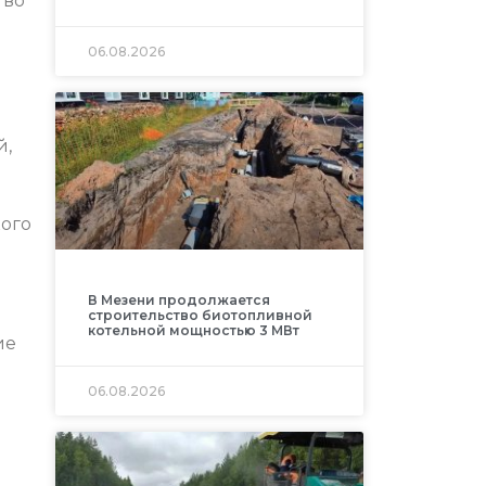
тво
06.08.2026
й,
о
ого
м
В Мезени продолжается
строительство биотопливной
котельной мощностью 3 МВт
ие
06.08.2026