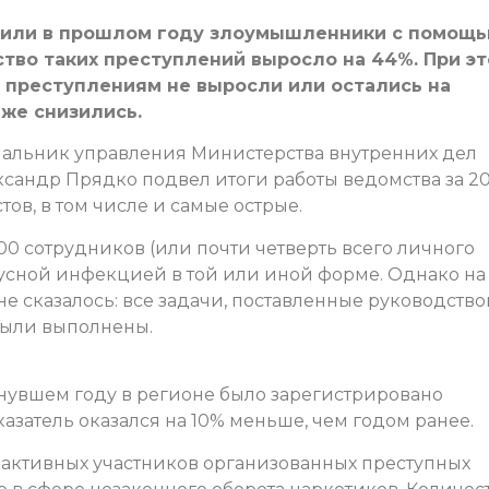
нили в прошлом году злоумышленники с помощ
тво таких преступлений выросло на 44%. При э
 преступлениям не выросли или остались на
аже снизились.
альник управления Министерства внутренних дел
ксандр Прядко подвел итоги работы ведомства за 2
тов, в том числе и самые острые.
00 сотрудников (или почти четверть всего личного
усной инфекцией в той или иной форме. Однако на
не сказалось: все задачи, поставленные руководств
были выполнены.
инувшем году в регионе было зарегистрировано
азатель оказался на 10% меньше, чем годом ранее.
 активных участников организованных преступных