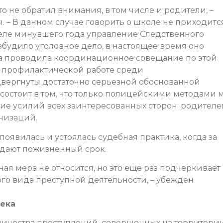
то не обратил внимания, в том числе и родители, –
– В данном случае говорить о школе не приходится
преле минувшего года управление Следственного
збудило уголовное дело, в настоящее время оно
ра проводила координационное совещание по этой
о профилактической работе среди
вергнуты достаточно серьезной обоснованной
состоит в том, что только полицейскими методами 
е усилий всех заинтересованных сторон: родителе
низаций.
появилась и устоялась судебная практика, когда за
 дают пожизненный срок.
ая мера не относится, но это еще раз подчеркивает
го вида преступной деятельности, – убежден
века
личества преступлений, совершенных на территори