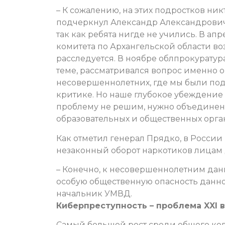
– К сожалению, на этих подростков ник
подчеркнул Александр Александрович. 
так как ребята нигде не учились. В а
комитета по Архангельской области во
расследуется. В ноябре облпрокурату
теме, рассматривался вопрос именно 
несовершеннолетних, где мы были под
критике. Но наше глубокое убеждение 
проблему не решим, нужно объединени
образовательных и общественных орга
Как отметил генерал Прядко, в России 
незаконный оборот наркотиков лицам
– Конечно, к несовершеннолетним данн
особую общественную опасность данно
начальник УМВД.
Киберпреступность – проблема XXI 
Самый большой рост среди общего ко