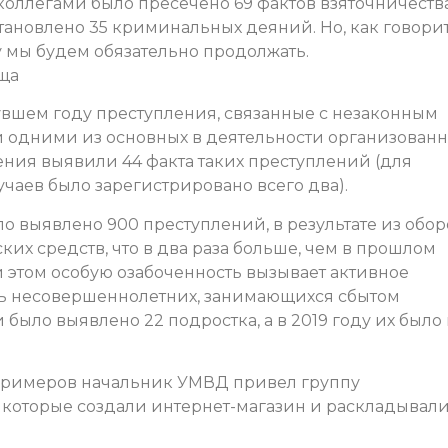
оллегами было пресечено 69 фактов взяточничеств
ановлено 35 криминальных деяний. Но, как говорит
ту мы будем обязательно продолжать.
ща
увшем году преступления, связанные с незаконным
ли одними из основных в деятельности организован
ения выявили 44 факта таких преступлений (для
учаев было зарегистрировано всего два).
ло выявлено 900 преступлений, в результате из обор
ких средств, что в два раза больше, чем в прошлом
ри этом особую озабоченность вызывает активное
ть несовершеннолетних, занимающихся сбытом
 было выявлено 22 подростка, а в 2019 году их было 
 примеров начальник УМВД привел группу
 которые создали интернет-магазин и раскладывал