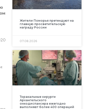
ью
том
Жители Поморья претендуют на
главную просветительскую
награду России
020
07.08.2026
ом
Торакальные хирурги
Архангельского
онкодиспансера ежегодно
выполняют более 400 операций