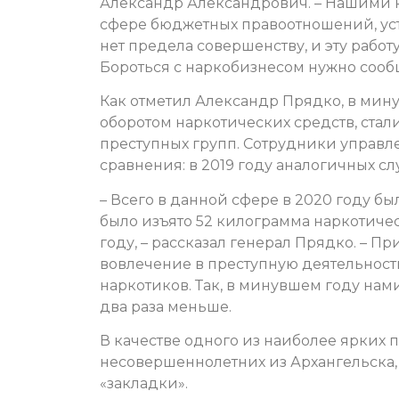
Александр Александрович. – Нашими к
сфере бюджетных правоотношений, уст
нет предела совершенству, и эту рабо
Бороться с наркобизнесом нужно сооб
Как отметил Александр Прядко, в мин
оборотом наркотических средств, ста
преступных групп. Сотрудники управл
сравнения: в 2019 году аналогичных сл
– Всего в данной сфере в 2020 году бы
было изъято 52 килограмма наркотичес
году, – рассказал генерал Прядко. – П
вовлечение в преступную деятельнос
наркотиков. Так, в минувшем году нами
два раза меньше.
В качестве одного из наиболее ярких
несовершеннолетних из Архангельска,
«закладки».