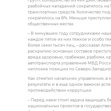
групп, большинство из них действовал
разбойных нападений сократилось на 16
транспортных средств. Количество по
сократилось на 8%. Меньше преступле
общественных местах.
– В минувшем году сотрудниками наше
каждое пятое из них тяжкое и особо 
более семи тысяч лиц, – рассказал Але
раскрытию основных составов престу
вреда здоровью, грабежам, разбоям, к
автотранспорта управление МВД Росси
неплохие позиции по Северо-Западно
Как отметил начальник управления, в
результаты и в еще одном важном асп
противодействии коррупции.
– Перед нами стоит задача защищать 
национальных проектов в государствен