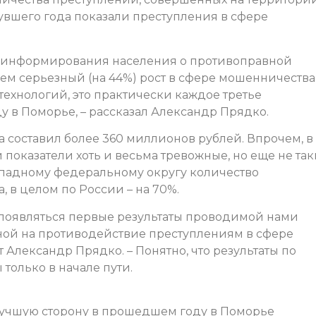
увшего года показали преступления в сфере
 информирования населения о противоправной
чем серьезный (на 44%) рост в сфере мошенничества
ехнологий, это практически каждое третье
у в Поморье, – рассказал Александр Прядко.
составил более 360 миллионов рублей. Впрочем, в
показатели хоть и весьма тревожные, но еще не та
Западному федеральному округу количество
 в целом по России – на 70%.
 появляться первые результаты проводимой нами
ной на противодействие преступлениям в сфере
 Александр Прядко. – Понятно, что результаты по
только в начале пути.
учшую сторону в прошедшем году в Поморье