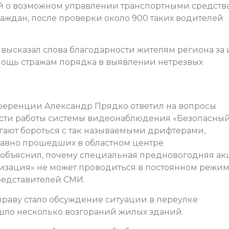
ий о возможном управлении транспортными средств
аждан, после проверки около 900 таких водителей
высказал слова благодарности жителям региона за 
ощь стражам порядка в выявлении нетрезвых
нференции Александр Прядко ответил на вопросы
сти работы системы видеонаблюдения «Безопасны
могают бороться с так называемыми дрифтерами,
давно прошедших в областном центре
объяснил, почему специальная предновогодняя ак
изация» не может проводиться в постоянном режим
едставителей СМИ.
праву стало обсуждение ситуации в переулке
шло несколько возгораний жилых зданий.