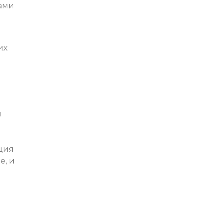
ами
их
й
ция
е, и