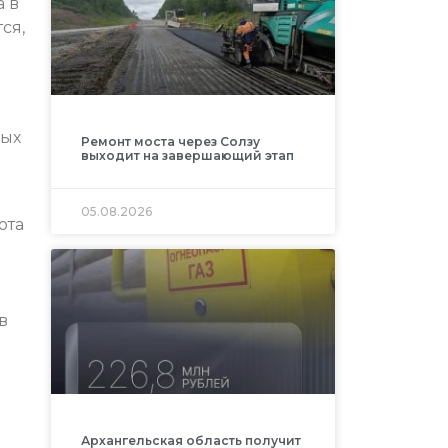
а в
ся,
ных
Ремонт моста через Солзу
выходит на завершающий этап
05.08.2026
ота
в
и
Архангельская область получит