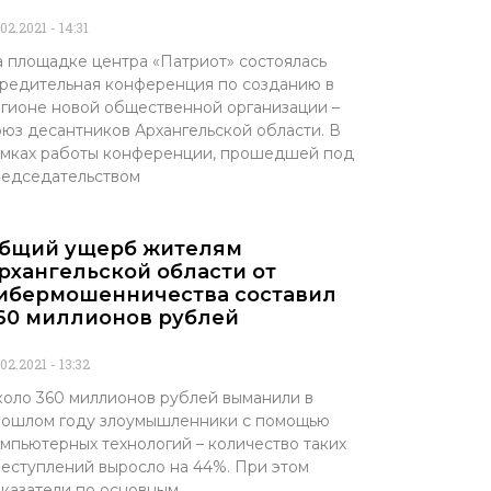
.02.2021
14:31
 площадке центра «Патриот» состоялась
редительная конференция по созданию в
гионе новой общественной организации –
юз десантников Архангельской области. В
мках работы конференции, прошедшей под
едседательством
бщий ущерб жителям
рхангельской области от
ибермошенничества составил
60 миллионов рублей
.02.2021
13:32
оло 360 миллионов рублей выманили в
ошлом году злоумышленники с помощью
мпьютерных технологий – количество таких
еступлений выросло на 44%. При этом
казатели по основным