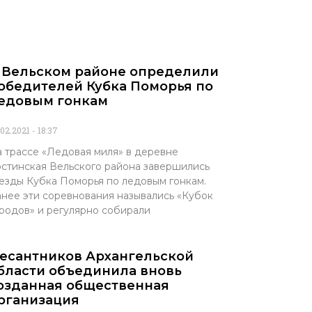
 Вельском районе определили
обедителей Кубка Поморья по
едовым гонкам
.02.2021
18:37
 трассе «Ледовая миля» в деревне
стинская Вельского района завершились
езды Кубка Поморья по ледовым гонкам.
нее эти соревнования назывались «Кубок
родов» и регулярно собирали
есантников Архангельской
бласти объединила вновь
озданная общественная
рганизация