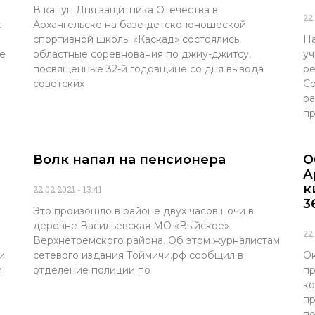
В канун Дня защитника Отечества в
22
х
Архангельске на базе детско-юношеской
спортивной школы «Каскад» состоялись
На
е
областные соревнования по джиу-джитсу,
уч
посвященные 32-й годовщине со дня вывода
ре
советских
Со
ра
пр
Волк напал на пенсионера
О
А
к
22.02.2021
13:41
3
Это произошло в районе двух часов ночи в
деревне Васильевская МО «Выйское»
22
Верхнетоемского района. Об этом журналистам
и
сетевого издания Тоймичи.рф сообщил в
Ок
и
отделение полиции по
пр
ко
пр
по