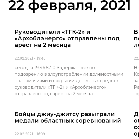
22 февраля, 2021
Руководители «ТГК-2» и
В
«Архоблэнерго» отправлены под
п
арест на 2 месяца
л
22.02.2021
19:46
22
сегодня 19:46 57 0 Задержанные по
На
подозрению в злоупотреблении должностными
Ко
полномочиями и сокрытии денежных средств
за
руководители «ТГК-2» и «Архоблэнерго»
Ра
отправлены под арест на 2 месяца.
го
Бойцы джиу-джитсу разыграли
Д
медали областных соревнований
о
с
о
22.02.2021
16:09