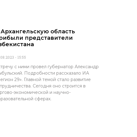
 Архангельскую область
рибыли представители
збекистана
.08.2023
15:55
тречу с ними провел губернатор Александр
бульский. Подробности рассказало ИА
егион 29». Главной темой стало развитие
трудничества. Сегодня оно строится в
ргово-экономической и научно-
разовательной сферах.