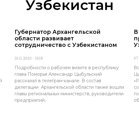
Узбекистан
Губернатор Архангельской
В
области развивает
п
сотрудничество с Узбекистаном
У
16.11.2023
16:18
07
Подробности о рабочем визите в республику
Вс
глава Поморья Александр Цыбульский
Цы
й
рассказал в телеграм-канале. В состав
«Р
делегации Архангельской области также вошли
со
главы региональных министерств, руководители
то
предприятий,
об