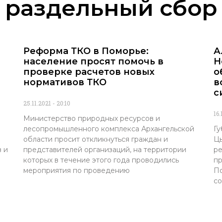
раздельный сбор
Реформа ТКО в Поморье:
А
население просят помочь в
Н
проверке расчетов новых
о
нормативов ТКО
в
с
25.11.2021
20:10
16.
Министерство природных ресурсов и
лесопромышленного комплекса Архангельской
Гу
области просит откликнуться граждан и
Цы
 и
представителей организаций, на территории
ре
которых в течение этого года проводились
пр
мероприятия по проведению
По
со