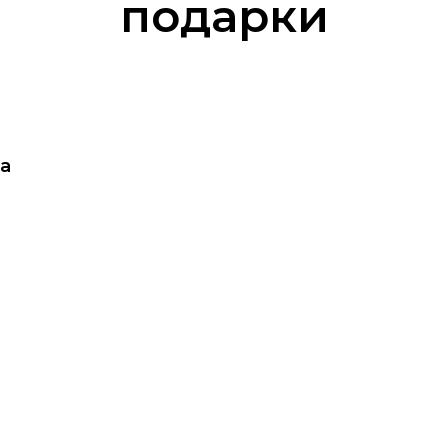
подарки
а