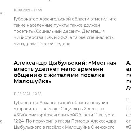
16.08.2021
17:59
на
Губернатор Архангельской области отметил, что
такие населенные пункты также должен
посетить «Социальный десант». Делегация
министерства ТЭК и ЖКХ, а также специалисты
минздрава на этой неделе
Александр Цыбульский: «Местная
А
власть уделяет мало времени
а
общению с жителями посёлка
п
Малошуйка»
п
д
11.08.2021
12:23
10
Губернатор Архангельской области поручил
отправить в посёлок «Социальный десант».
По
#3ГубернаторАрхангельскойОбласти 11 августа,
се
а,
12:24. По поручению главы Поморья Александра
от
Цыбульского в посёлок Малошуйка Онежского
#3