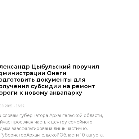
лександр Цыбульский поручил
дминистрации Онеги
одготовить документы для
олучения субсидии на ремонт
ороги к новому аквапарку
.08.2021
16:22
 словам губернатора Архангельской области,
йчас проезжая часть к центру семейного
дыха заасфальтирована лишь частично.
ГубернаторАрхангельскойОбласти 10 августа,