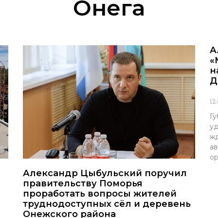
Онега
А
«
н
Д
12
Гу
уд
жд
ав
ор
Александр Цыбульский поручил
правительству Поморья
проработать вопросы жителей
труднодоступных сёл и деревень
Онежского района