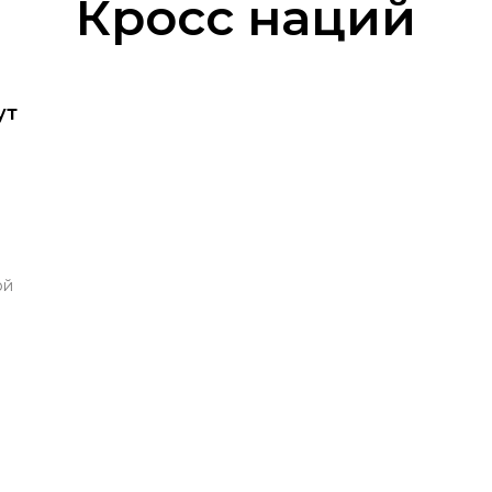
Кросс наций
ут
ой