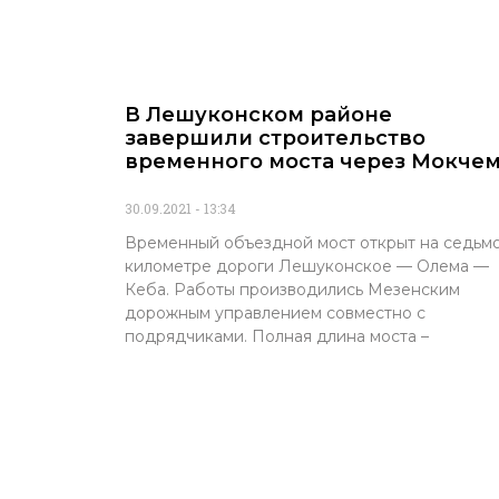
В Лешуконском районе
завершили строительство
временного моста через Мокче
30.09.2021
13:34
Временный объездной мост открыт на седьм
километре дороги Лешуконское — Олема —
Кеба. Работы производились Мезенским
дорожным управлением совместно с
подрядчиками. Полная длина моста –