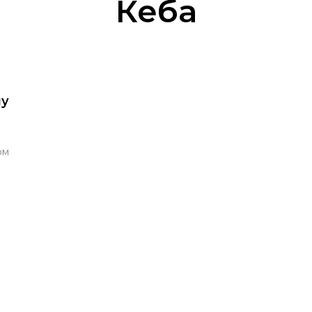
Кеба
му
ом