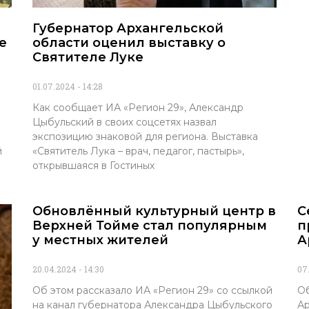
Губернатор Архангельской
е
области оценил выставку о
Святителе Луке
01.07.2024
14:28
Как сообщает ИА «Регион 29», Александр
Цыбульский в своих соцсетях назвал
экспозицию знаковой для региона. Выставка
й
«Святитель Лука – врач, педагог, пастырь»,
открывшаяся в Гостиных
Обновлённый культурный центр в
С
Верхней Тойме стал популярным
п
у местных жителей
А
20.04.2024
14:30
07
Об этом рассказало ИА «Регион 29» со ссылкой
Об
на канал губернатора Александра Цыбульского
Ар