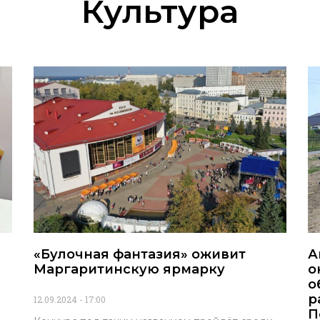
Культура
«Булочная фантазия» оживит
А
Маргаритинскую ярмарку
о
о
р
12.09.2024
17:00
П