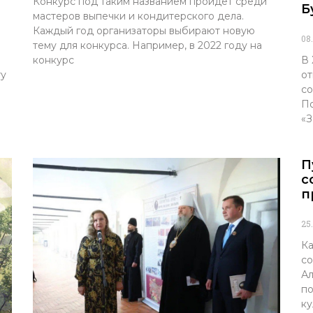
Конкурс под таким названием пройдёт среди
Б
мастеров выпечки и кондитерского дела.
Каждый год организаторы выбирают новую
08
тему для конкурса. Например, в 2022 году на
конкурс
В 
ту
от
со
По
«З
П
с
п
25
Ка
со
Ал
по
ку