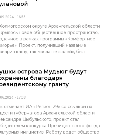
улановой
.09.2024
16:55
Холмогорском округе Архангельской области
крылось новое общественное пространство,
зданное в рамках программы «Комфортное
морье». Проект, получивший название
аварил кашу, так масла не жалей», был
ушки острова Мудьюг будут
охранены благодаря
резидентскому гранту
.06.2024
17:03
к отмечает ИА «Регион 29» со ссылкой на
цсети губернатора Архангельской области
ександра Цыбульского, проект стал
бедителем конкурса Президентского фонда
льтурных инициатив. Работу ведет общество