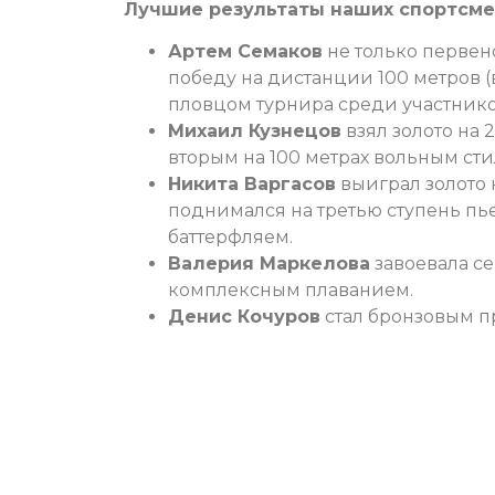
Лучшие результаты наших спортсме
Артем Семаков
не только первен
победу на дистанции 100 метров (
пловцом турнира среди участнико
Михаил Кузнецов
взял золото на
вторым на 100 метрах вольным сти
Никита Варгасов
выиграл золото 
поднимался на третью ступень пье
баттерфляем.
Валерия Маркелова
завоевала с
комплексным плаванием.
Денис Кочуров
стал бронзовым п