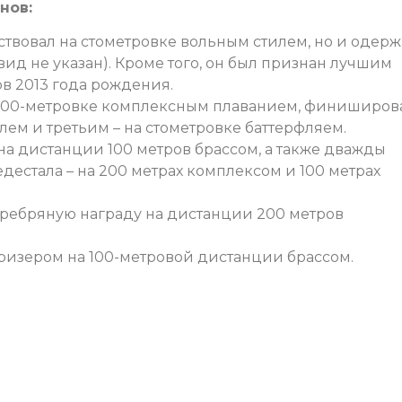
нов:
ствовал на стометровке вольным стилем, но и одерж
вид не указан). Кроме того, он был признан лучшим
в 2013 года рождения.
 200-метровке комплексным плаванием, финиширов
лем и третьим – на стометровке баттерфляем.
на дистанции 100 метров брассом, а также дважды
дестала – на 200 метрах комплексом и 100 метрах
еребряную награду на дистанции 200 метров
ризером на 100-метровой дистанции брассом.