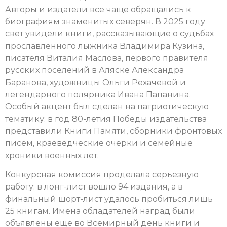
Авторы и издатели все чаще обращались к
биографиям знаменитых северян. В 2025 году
свет увидели книги, рассказывающие о судьбах
прославленного лыжника Владимира Кузина,
писателя Виталия Маслова, первого правителя
русских поселений в Аляске Александра
Баранова, художницы Ольги Рехачевой и
легендарного полярника Ивана Папанина.
Особый акцент был сделан на патриотическую
тематику: в год 80-летия Победы издательства
представили Книги Памяти, сборники фронтовых
писем, краеведческие очерки и семейные
хроники военных лет.
Конкурсная комиссия проделала серьезную
работу: в лонг-лист вошло 94 издания, а в
финальный шорт-лист удалось пробиться лишь
25 книгам. Имена обладателей наград были
объявлены еще во Всемирный день книги и