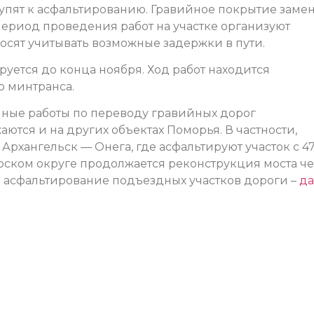
пят к асфальтированию. Гравийное покрытие замен
период проведения работ на участке организуют
сят учитывать возможные задержки в пути.
уется до конца ноября. Ход работ находится
о минтранса.
чные работы по переводу гравийных дорог
ются и на других объектах Поморья. В частности,
Архангельск — Онега, где асфальтируют участок с 47
орском округе продолжается реконструкция моста ч
 асфальтирование подъездных участков дороги –
да