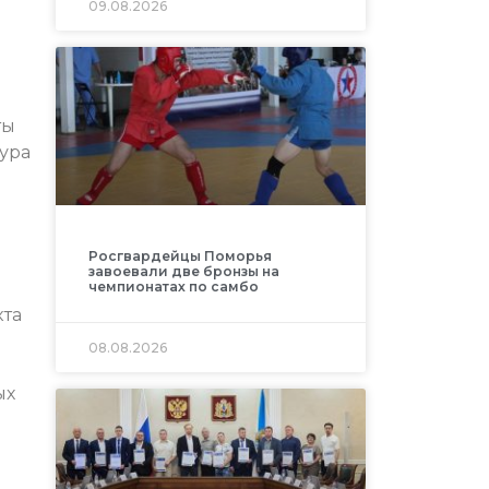
09.08.2026
ты
тура
Росгвардейцы Поморья
завоевали две бронзы на
чемпионатах по самбо
кта
08.08.2026
ых