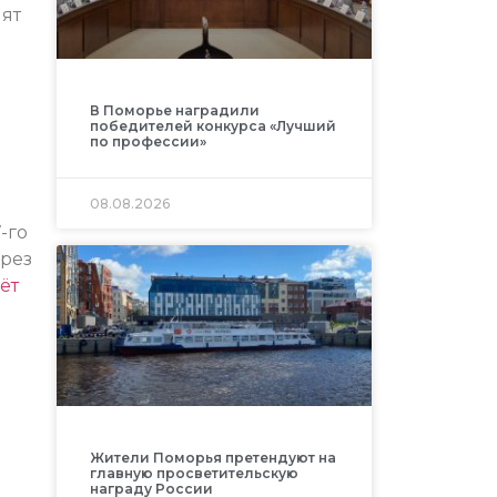
ят
В Поморье наградили
победителей конкурса «Лучший
по профессии»
08.08.2026
-го
ерез
ёт
Жители Поморья претендуют на
главную просветительскую
награду России