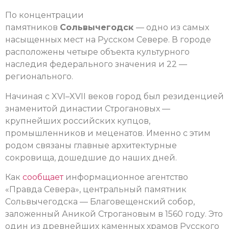
По концентрации
памятников
Сольвычегодск
— одно из самых
насыщенных мест на Русском Севере. В городе
расположены четыре объекта культурного
наследия федерального значения и 22 —
регионального.
Начиная с XVI–XVII веков город был резиденцией
знаменитой династии Строгановых —
крупнейших российских купцов,
промышленников и меценатов. Именно с этим
родом связаны главные архитектурные
сокровища, дошедшие до наших дней.
Как
сообщает
информационное агентство
«Правда Севера», центральный памятник
Сольвычегодска — Благовещенский собор,
заложенный Аникой Строгановым в 1560 году. Это
один из древнейших каменных храмов Русского