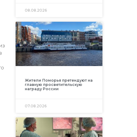
08.08.2026
из
в
го
Жители Поморья претендуют на
главную просветительскую
награду России
07.08.2026