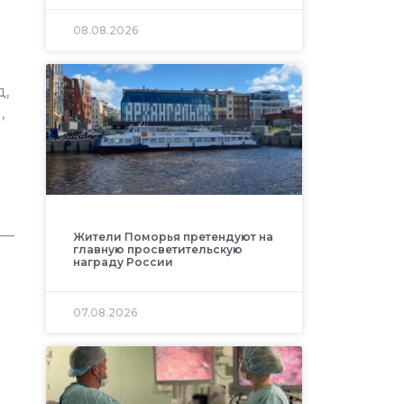
08.08.2026
д,
,
 —
Жители Поморья претендуют на
главную просветительскую
награду России
07.08.2026