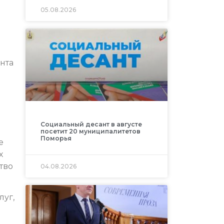
05.08.2026
нта
Социальный десант в августе
посетит 20 муниципалитетов
Поморья
е
х
тво
04.08.2026
луг,