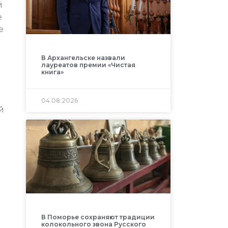
й
е
е
В Архангельске назвали
лауреатов премии «Чистая
книга»
04.08.2026
й
В Поморье сохраняют традиции
колокольного звона Русского