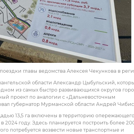
 поездки главы ведомства Алексея Чекункова в реги
хангельской области Александр Цыбульский, котор
одном из самых быстро развивающихся округов горо
ный проект по аналогии с «Дальневосточным
вовал губернатор Мурманской области Андрей Чибис
адью 13,5 га включены в территорию опережающег
в 2024 году. Здесь планируется построить более 20
того потребуется возвести новые транспортные и