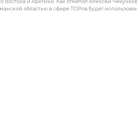
 Востока и Арктики. Как отметил Алексей Чекунков
анской областью в сфере ТОРов будет использова