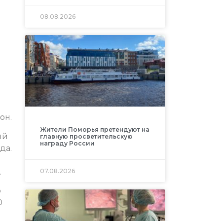
08.08.2026
он.
Жители Поморья претендуют на
ый
главную просветительскую
награду России
да.
.
07.08.2026
о
0