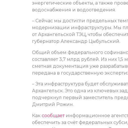
энергетические объекты, а также про
водоснабжения и водоотведения.
– Сейчас мы достигли предельных темп
модернизации инфраструктуры. Мы пл
от Архангельской ТЭЦ, чтобы обеспечи
губернатор Александр Цыбульский.
Общий объем федерального софинанси
составляет 3,7 млрд рублей. Из них 1,5
сметная документация уже разрабатыв
передана в государственную экспертиз
– Эта инфраструктура будет обслуживат
Архангельск. Это одна из ключевых за
подчеркнул первый заместитель предс
Дмитрий Рожин.
Как
сообщает
информационное агентст
обеспечить за счёт федеральных субс