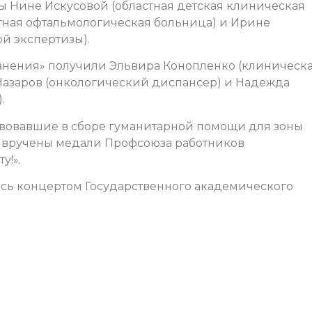
ы Нине Искусовой (областная детская клиническая
тная офтальмологическая больница) и Ирине
й экспертизы).
анения» получили Эльвира Конопленко (клиническ
Назаров (онкологический диспансер) и Надежда
.
твовавшие в сборе гуманитарной помощи для зоны
 вручены медали Профсоюза работников
у!».
ь концертом Государственного академического