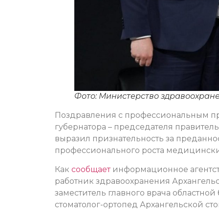
Фото: Министерство здравоохран
Поздравления с профессиональным пр
губернатора – председателя правитель
выразил признательность за преданнос
профессионального роста медицински
Как
сообщает
информационное агентств
работник здравоохранения Архангельс
заместитель главного врача областной 
стоматолог-ортопед Архангельской ст