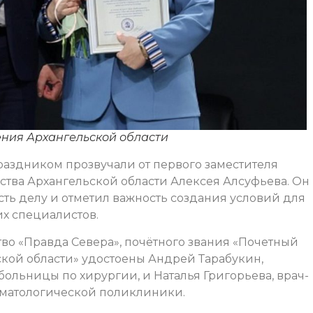
ения Архангельской области
аздником прозвучали от первого заместителя
ства Архангельской области Алексея Алсуфьева. Он
ть делу и отметил важность создания условий для
х специалистов.
о «Правда Севера», почётного звания «Почетный
кой области» удостоены Андрей Тарабукин,
больницы по хирургии, и Наталья Григорьева, врач-
оматологической поликлиники.