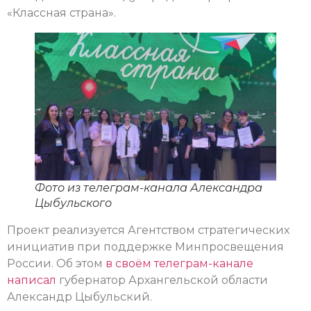
«Классная страна».
Фото из телеграм-канала Александра
Цыбульского
Проект реализуется Агентством стратегических
инициатив при поддержке Минпросвещения
России. Об этом
в своём телеграм-канале
написал
губернатор Архангельской области
Александр Цыбульский.