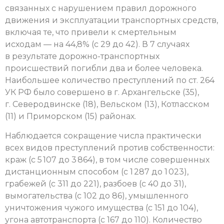
связанных с нарушением правил дорожного
движения и эксплуатации транспортных средств,
включая те, что привели к смертельным
исходам — на 44,8% (с 29 до 42). В 7 случаях
в результате дорожно-транспортных
происшествий погибли два и более человека.
Наибольшее количество преступлений по ст. 264
УК РФ было совершено в г. Архангельске (35),
г. Северодвинске (18), Вельском (13), Котласском
(11) и Приморском (15) районах.
Наблюдается сокращение числа практически
всех видов преступлений против собственности:
краж (с 5 107 до 3 864), в том числе совершенных
дистанционным способом (с 1 287 до 1 023),
грабежей (с 311 до 221), разбоев (с 40 до 31),
вымогательства (с 102 до 86), умышленного
уничтожения чужого имущества (с 151 до 104),
угона автотранспорта (с 167 до 110). Количество