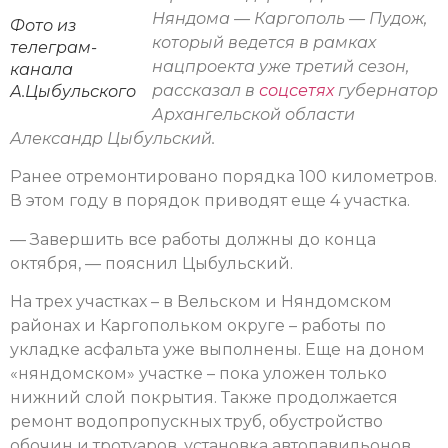
Няндома — Каргополь — Пудож,
Фото из
который ведется в рамках
телеграм-
нацпроекта уже третий сезон,
канала
рассказал в
соцсетях
губернатор
А.Цыбульского
Архангельской области
Александр Цыбульский.
Ранее отремонтировано порядка 100 километров.
В этом году в порядок приводят еще 4 участка.
— Завершить все работы должны до конца
октября, — пояснил Цыбульский.
На трех участках – в Вельском и Няндомском
районах и Каргопольком округе – работы по
укладке асфальта уже выполнены. Еще на доном
«няндомском» участке – пока уложен только
нижний слой покрытия. Также продолжается
ремонт водопропускных труб, обустройство
обочин и тротуаров, установка автопавильонов,