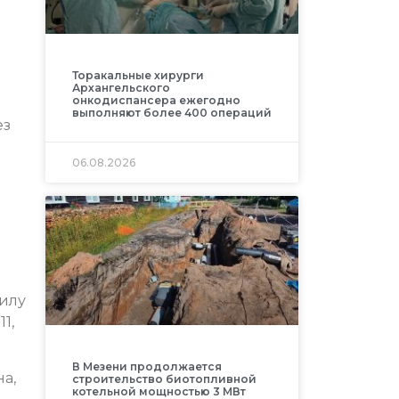
Торакальные хирурги
Архангельского
онкодиспансера ежегодно
выполняют более 400 операций
ез
06.08.2026
аилу
1,
В Мезени продолжается
а,
строительство биотопливной
котельной мощностью 3 МВт