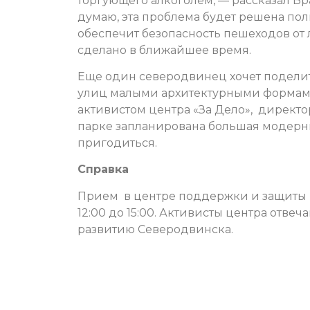
торгующего алкоголем, — рассказал Б
думаю, эта проблема будет решена полн
обеспечит безопасность пешеходов от 
сделано в ближайшее время.
Еще один северодвинец хочет подели
улиц малыми архитектурными формами.
активистом центра «За Дело», директо
парке запланирована большая модерни
пригодиться.
Справка
Прием в центре поддержки и защиты г
12:00 до 15:00. Активисты центра отв
развитию Северодвинска.