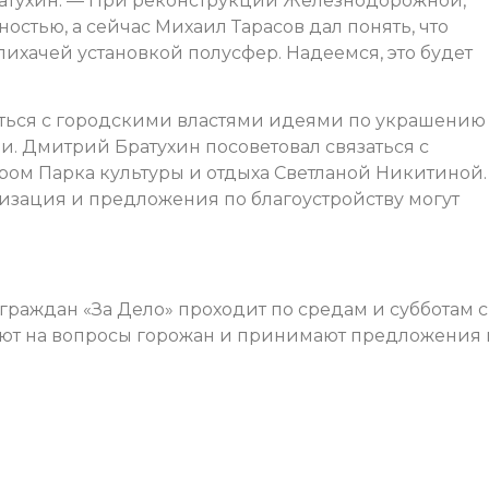
ратухин. — При реконструкции Железнодорожной,
остью, а сейчас Михаил Тарасов дал понять, что
лихачей установкой полусфер. Надеемся, это будет
ться с городскими властями идеями по украшению
 Дмитрий Братухин посоветовал связаться с
ром Парка культуры и отдыха Светланой Никитиной.
зация и предложения по благоустройству могут
раждан «За Дело» проходит по средам и субботам с
ечают на вопросы горожан и принимают предложения 