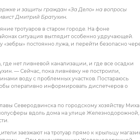
ержке и защиты граждан «За Дело» на вопросы
ивист Дмитрий Братухин.
яние тротуаров в старом городе. На фоне
айонах ситуация выглядит особенно удручающей.
 «зебры» постоянно лужа, и перейти безопасно чер
, где нет ливневой канализации, и где все осадки
ухин. — Сейчас, пока ливнёвку не построили,
инами воду с проблемных участков. Постараюсь
тобы оперативно информировать диспетчеров о
лавы Северодвинска по городскому хозяйству Мих
полусферы вдоль дома на улице Железнодорожной, 1
сти.
ители заезжают на тротуар прямо к крыльцу магазин