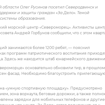
 области Олег Русинов посетил Северодвинск и
ддержки и защиты граждан «За Дело». Темой
 системы образования.
ский морской центр «Североморец». Активисты цент
овета Андрей Горбунов сообщили, что с этом кварт
кций занимаются более 1200 ребят, — пояснил
ках программ патриотического воспитания приходя
да. Здесь же находится штаб юнармейского движени
евероморце» основательно обновили тир, в прошлом
сен фасад. Необходимо благоустроить прилегающу
Д на «умную спортивную площадку». Предусмотрено
ем, зона воркаута, беговые дорожки, а также полно
овлены зарядки для мобильных телефонов и другие