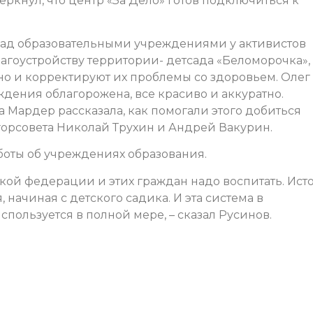
еркнул, что центр «За Дело» готов подключиться к
 над образовательными учреждениями у активистов
лагоустройству территории- детсада «Беломорочка»,
но и корректируют их проблемы со здоровьем. Олег
ждения облагорожена, все красиво и аккуратно.
ардер рассказала, как помогали этого добиться
 горсовета Николай Трухин и Андрей Вакурин.
боты об учреждениях образования.
ой федерации и этих граждан надо воспитать. Ист
 начиная с детского садика. И эта система в
пользуется в полной мере, – сказал Русинов.