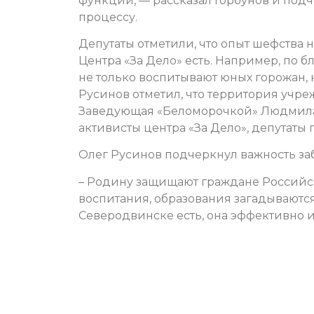
функции, — рассказал Горбунов и подч
процессу.
Депутаты отметили, что опыт шефства
Центра «За Дело» есть. Например, по б
не только воспитывают юных горожан, 
Русинов отметил, что территория учре
Заведующая «Беломорочкой» Людмила М
активисты центра «За Дело», депутаты
Олег Русинов подчеркнул важность за
– Родину защищают граждане Российск
воспитания, образования загадываются,
Северодвинске есть, она эффективно ис