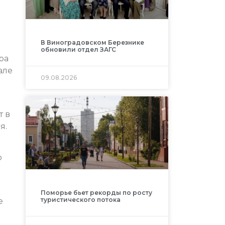
В Виноградовском Березнике
обновили отдел ЗАГС
ра
але
09.08.2026
т в
я.
ю
Поморье бьет рекорды по росту
туристического потока
е