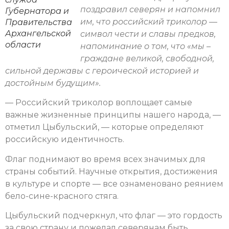
поздравил северян и напомнил
Губернатора и
им, что российский триколор —
Правительства
Архангельской
символ чести и славы предков,
области
напоминание о том, что «мы –
граждане великой, свободной,
сильной державы с героической историей и
достойным будущим».
— Российский триколор воплощает самые
важные жизненные принципы нашего народа, —
отметил Цыбульский, — которые определяют
российскую идентичность.
Флаг поднимают во время всех значимых для
страны событий. Научные открытия, достижения
в культуре и спорте — все ознаменовано реянием
бело-сине-красного стяга.
Цыбульский подчеркнул, что флаг — это гордость
за свою страну и пожелал северянам быть