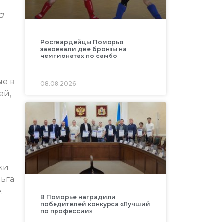
а
Росгвардейцы Поморья
завоевали две бронзы на
чемпионатах по самбо
ые в
08.08.2026
ей,
ки
льга
.
В Поморье наградили
победителей конкурса «Лучший
по профессии»