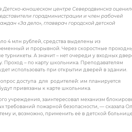
 в Детско-юношеском центре Северодвинска оценил
представители горадминистрации и член рабочей
ждан «За дело», главврач городской детской
ло 4 млн рублей, средства выделены из
ременный и прорывной. Через скоростные проходн
 турникеты. А значит – нет очереди у входных двер
у. Проход – по карту школьника. Преподавателям
удет использовать при открытии дверей в здании.
вопрос доступа для родителей: им планируется
будут привязаны к карте школьника.
ого учреждения, заинтересовал механизм блокиров
ных требований пожарной безопасности, — сказала О
тему и, возможно, применить её в детской больнице