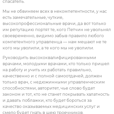
спасатель.
Мы не обвиняем всех в некомпетентности, у нас
есть замечательные, чуткие,
высокопрофессиональные врачи, да вот только
им репутацию портят те, кого Петчин не увольнял
своевременно, видимо забыв правило любого
компетентного управленца — нам мешают не те
кого мы уволили, а те кого мы не уволили.
Руководить высококвалифицированными
врачами, молодыми врачами, кто только пришел
на работу и учить их работать правильно,
качественно и с полной самоотдачей, должен
только врач, с недюжинными управленческим
способностями, авторитет, чье слово будет
законом и тот, кто не станет покрывать халатность
и давать поблажки, кто будет бороться за
качество оказываемых медицинских услуг и
смело будет гнать в шею троечников.