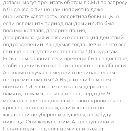
детали, могут прочитать об этом в СМИ по запросу
в Яндексе, а лично нам неприятно даже
оценивать халатность коллектива больницы. А
если вспомнить период пандемии? Это был
полный коллапс, дезориентация,
дезорганизация и рассинхронизация действий
подразделений. Как думал тогда Петчин? Что все
спишут на отсутствие готовности? Да куда там!
Есть с чем сравнивать и времени было в достатке,
чтобы оценить его организаторские способности.
А сколько случаев смертей в перинатальном
центре мы помним? А Вы, жители Поморья
помните? И если всё не хочется держать в
памяти, то мамы, носившие под сердцем 9
месяцев своё продолжение, своих кровиночек,
крошек, которых так ждали и которых по
халатности не уберегли акушеры, не забудут
никогда. Они живут с этим. А преступники и
Петчин ходят под солнцем и списывают