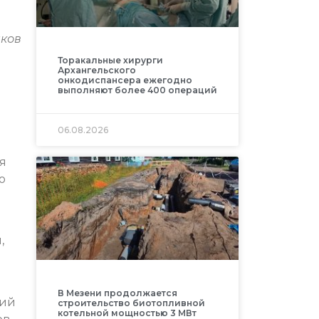
иков
Торакальные хирурги
Архангельского
онкодиспансера ежегодно
выполняют более 400 операций
м
06.08.2026
я
о
,
В Мезени продолжается
щий
строительство биотопливной
котельной мощностью 3 МВт