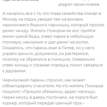
радует своих хозяев.
А началось все с то, что глава семейства поехал в
Москву на отдых, увидел там на вокзале
чернокожего бедного парнишку, который просил
денег на еду. Житель Поморья не мог пройти
мимо чужой беды, отвел парня в небольшую
столовую, накормил и дал денег на хостел.
Оказалось, что парень ехал в Питер, но у него
украли деньги, документы, он растерялся,
поэтому не обратился в полицию. Северянин
отвел юношу к стражам порядка, помог связаться
с друзьями.
Чернокожий парень спросил, как может
отблагодарить спасителя. На что житель Поморья
пошутил: «Пришли обезьянку, адрес напишу».
Через месяц в дверь постучали, на пороге был
курьер, который передал ценный груз –