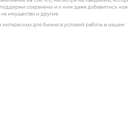
внимание на том, что, несмотря на пандемию, котор
ы поддержи сохранены и к ним даже добавились нов
у на имущество и другие.
 интересных для бизнеса условий работы в нашем