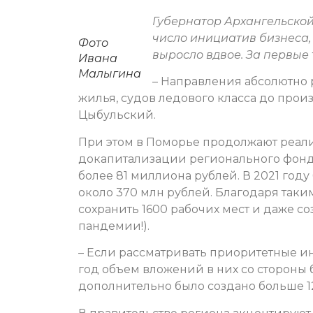
Губернатор Архангельской
число инициатив бизнеса,
Фото
выросло вдвое. За первые 
Ивана
Малыгина
– Направления абсолютно р
жилья, судов ледового класса до прои
Цыбульский.
При этом в Поморье продолжают реали
докапитализации регионального фонд
более 81 миллиона рублей. В 2021 год
около 370 млн рублей. Благодаря так
сохранить 1600 рабочих мест и даже со
пандемии!).
– Если рассматривать приоритетные ин
год объем вложений в них со стороны б
дополнительно было создано больше 1