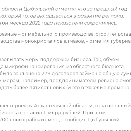
 области Цыбульский отметил, что за прошлый год
 который готов вкладываться в развитие региона,
три месяца 2022 года показатели сохранились.
азные – от мебельного производства, строительства
зводства монокристаллов алмазов, – отметил губерна
зовывать меры поддержки бизнеса. Так, объем
а микрофинансирования из областного бюджета –
у было заключено 278 договоров займа на общую сум
им мерам, например, предприниматели региона смо
здать более пятисот новых (и это в тяжелые времена
вестпроекты Архангельской области, то за прошлый
изнеса составил 11 млрд рублей. При этом
200 новых рабочих мест, – сообщил Цыбульский.