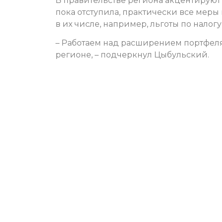
В правительстве региона акцентируют 
пока отступила, практически все мер
в их числе, например, льготы по налог
– Работаем над расширением портфеля
регионе, – подчеркнул Цыбульский.