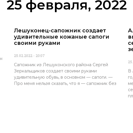
25 февраля, 2022
Лешуконец-сапожник создает
А
удивительные кожаные сапоги
в
своими руками
с
з
25.02.2022
20:07
н
25
Сапожник из Лешуконского района Сергей
Зеркальщиков создает своими руками
В 
удивительную обувь, в основном — сапоги. —
го
Про меня нельзя сказать, что я — сапожник без
ме
се
пл