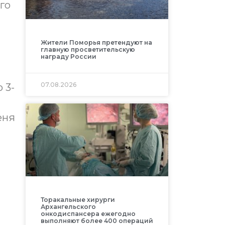
го
а
Жители Поморья претендуют на
главную просветительскую
награду России
07.08.2026
 3-
еня
Торакальные хирурги
Архангельского
онкодиспансера ежегодно
выполняют более 400 операций