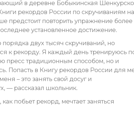
вающий в деревне Бобыкинская Шенкурско
Книги рекордов России по скручиваниям н
оше предстоит повторить упражнение более
последнее установленное достижение.
о порядка двух тысяч скручиваний, но
ся к рекорду. Я каждый день тренируюсь по
чаю пресс традиционным способом, но и
сь. Попасть в Книгу рекордов России для м
меня – это занять свой досуг и
х, — рассказал школьник.
о, как побьет рекорд, мечтает заняться