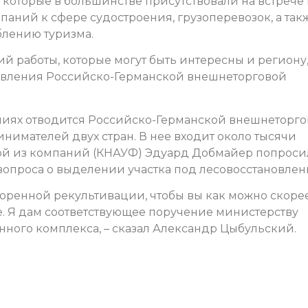
которые в большинстве присутствовали на встрече 
аний к сфере судостроения, грузоперевозок, а так
блению туризма.
ий работы, которые могут быть интересны и региону,
равления Российско-Германской внешнеторговой
ниях отводится Российско-Германской внешнеторг
нимателей двух стран. В нее входит около тысячи
ой из компаний (КНАУФ) Эдуард Добмайер попроси
вопроса о выделении участка под лесовосстановлен
коренной рекультивации, чтобы вы как можно скоре
. Я дам соответствующее поручение министерству
ого комплекса, – сказал Александр Цыбульский.