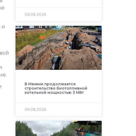
в
же
06.08.2026
 и
овой
л
ие.
В Мезени продолжается
е
строительство биотопливной
котельной мощностью 3 МВт
06.08.2026