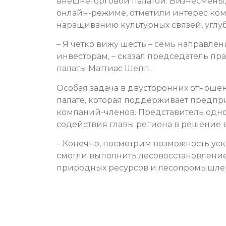
внешнеторговой палатой. Бизнесмены, 
онлайн-режиме, отметили интерес комп
наращиванию культурных связей, углу
– Я четко вижу шесть – семь направлен
инвесторам, – сказал председатель п
палаты Маттиас Шепп.
Особая задача в двусторонних отноше
палате, которая поддерживает предпри
компаний-членов. Представитель одн
содействия главы региона в решение 
– Конечно, посмотрим возможность ус
смогли выполнить лесовосстановление
природных ресурсов и лесопромышленн