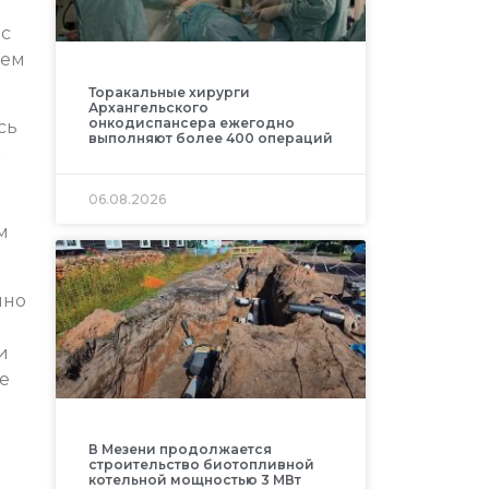
ас
цем
Торакальные хирурги
Архангельского
онкодиспансера ежегодно
сь
выполняют более 400 операций
к
06.08.2026
м
чно
и
е
В Мезени продолжается
строительство биотопливной
котельной мощностью 3 МВт