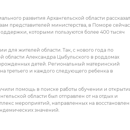
циального развития Архангельской области рассказа
словам представителей министерства, в Поморе сейчас
поддержки, которыми пользуются более 400 тысяч
и для жителей области. Так, с нового года по
й области Александра Цыбульского в роддомах
орожденных детей. Региональный материнский
 на третьего и каждого следующего ребенка в
лучили помощь в поиске работы обучении и открыти
ангельской области был отправлен от на отдых и
мплекс мероприятий, направленных на восстановле
андемических значений.