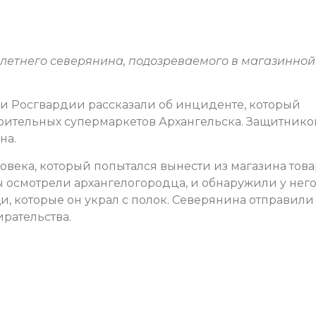
летнего северянина, подозреваемого в магазинной
и Росгвардии рассказали об инциденте, который
роительных супермаркетов Архангельска. Защитнико
на.
ловека, который попытался вынести из магазина това
ы осмотрели архангелогородца, и обнаружили у нег
, которые он украл с полок. Северянина отправили
рательства.