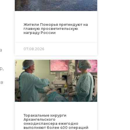
Жители Поморья претендуют на
главную просветительскую
награду России
07.08.2026
в
р,
о
 в
Торакальные хирурги
Архангельского
онкодиспансера ежегодно
выполняют более 400 операций