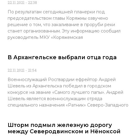
22.11.2021
22:38
По результатам сегодняшней планерки под
председательством главы Коряжмы озвучено
решение о том, что закаливание в проруби реки
станет организованным. Эту информацию сообщил
руководитель МКУ «Коряжемская
В Архангельске выбрали отца года
22.11.2021
21:54
Военнослужащий Росгвардии ефрейтор Андрей
Шевель из Архангельска победил в городском
конкурсе на звание «Самого лучшего папы». Андрей
Шевель является военнослужащим отряда
специального назначения «Ратник» Северо-Западного
Шторм подмыл железную дорогу
между Северодвинском и Нёноксой