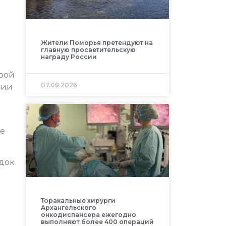
Жители Поморья претендуют на
главную просветительскую
награду России
трой
07.08.2026
ции
ое
ядок
Торакальные хирурги
Архангельского
онкодиспансера ежегодно
выполняют более 400 операций