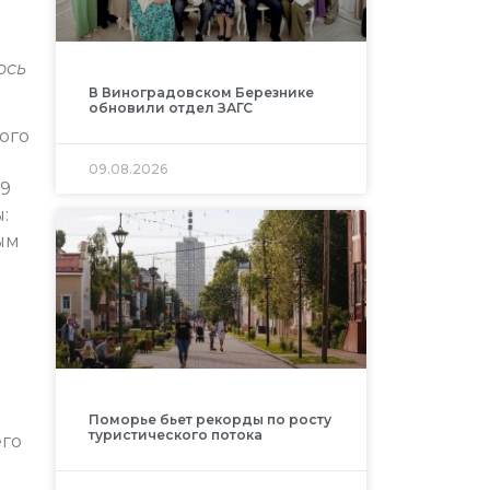
ось
В Виноградовском Березнике
обновили отдел ЗАГС
ого
09.08.2026
69
:
вым
Поморье бьет рекорды по росту
туристического потока
его