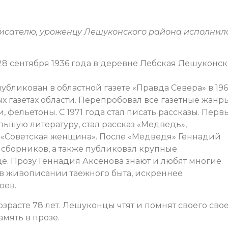
писателю, уроженцу Лешуконского района исполнил
8 сентября 1936 года в деревне Лебская Лешуконск
убликован в областной газете «Правда Севера» в 19
ных газетах области. Перепробовал все газетные жанры
, фельетоны. С 1971 года стал писать рассказы. Пер
ьшую литературу, стал рассказ «Медведь»,
е «Советская женщина». После «Медведя» Геннадий
 сборников, а также публиковал крупные
е. Прозу Геннадия Аксенова знают и любят многие
ь в живописании таежного быта, искреннее
оев.
озрасте 78 лет. Лешуконцы чтят и помнят своего сво
амять в прозе.