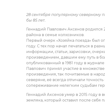
28 сентября популярному северному 
бы 85 лет.
Геннадий Павлович Аксенов родился 2
района в семье колхозников.
Первый очерк «Хозяйка поезда» был оп
году. С тех пор начал печататься в раз
информации, статьи, зарисовки, очерки
произведением, давшим ему путь в бол
опубликованный в 1981 году в журнал
Павлович принял участие в множестве
произведения, так почитаемые в народ
северяне, её всегда отличали точност
сопереживание нелегким судьбам гер
Геннадий Аксенов умер в 2015 году в в
земляка, который оставил после себя п