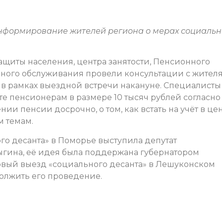
нформирование жителей региона о мерах социаль
щиты населения, центра занятости, Пенсионного
ьного обслуживания провели консультации с жител
в рамках выездной встречи накануне. Специалисты
е пенсионерам в размере 10 тысяч рублей согласно
нии пенсии досрочно, о том, как встать на учёт в це
м темам.
о десанта» в Поморье выступила депутат
гина, её идея была поддержана губернатором
рвый выезд «социального десанта» в Лешуконском
должить его проведение.