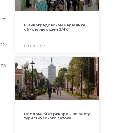
ной
В Виноградовском Березнике
обновили отдел ЗАГС
ями
09.08.2026
нтр
Поморье бьет рекорды по росту
туристического потока