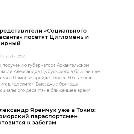
редставители «Социального
есанта» посетят Цигломень и
ирный
.08.2021
12:02
 поручению губернатора Архангельской
ласти Александра Цыбульского в ближайшее
емя в Поморье пройдет более 50 выездов
игад «десанта». Выездные бригады
оциального десанта» в ближайшее время
лександр Яремчук уже в Токио:
оморский параспортсмен
отовится к забегам