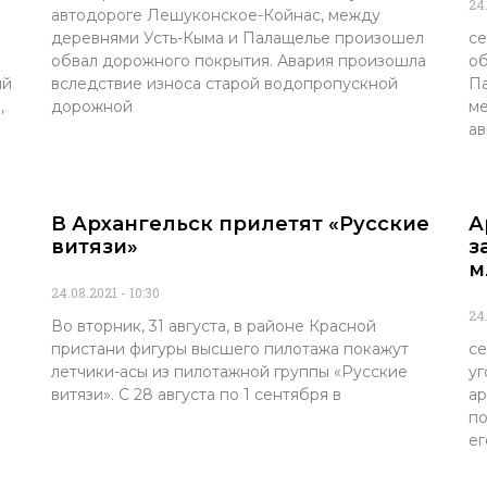
24
автодороге Лешуконское-Койнас, между
деревнями Усть-Кыма и Палащелье произошел
се
обвал дорожного покрытия. Авария произошла
об
ый
вследствие износа старой водопропускной
Па
,
дорожной
ме
ав
В Архангельск прилетят «Русские
А
витязи»
з
м
24.08.2021
10:30
24
Во вторник, 31 августа, в районе Красной
пристани фигуры высшего пилотажа покажут
се
летчики-асы из пилотажной группы «Русские
уг
витязи». С 28 августа по 1 сентября в
ар
по
ег