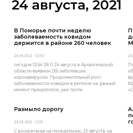
24 августа, 2021
В Поморье почти неделю
П
заболеваемость ковидом
д
держится в районе 260 человек
М
24.08.2021
12:54
24
сегодня 12:54 28 0 24 августа в Архангельской
По
области выявили 265 заболевших
об
коронавирусом. Продолжительный рост
вр
заболеваемости ковидом в регионе на данный
бр
момент прекратился, уже почти
«С
Размыло дорогу
А
п
г
24.08.2021
11:35
С воскресенья на понедельник, 23 августа, на