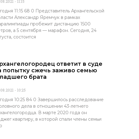
.08.2021
11:15
годня 11:15 68 0 Представитель Архангельской
ласти Александр Яремчук в рамках
ралимпиады пробежит дистанцию 1500
тров, а 5 сентября — марафон. Сегодня, 24
густа, состоится
рхангелогородец ответит в суде
а попытку сжечь заживо семью
ладшего брата
.08.2021
10:25
годня 10:25 84 0 Завершилось расследование
оловного дела в отношении 43-летнего
хангелогородца. В марте 2020 года он
джег квартиру, в которой спали члены семьи
о