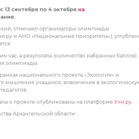
с 13 сентября по 4 октября
на
ания.
аний, отмечают организаторы олимпиады
чи.ру и АНО «Национальные приоритеты»), углубле
тся.
н час, а результаты (количество набранных баллов)
ния олимпиады.
 рамках национального проекта «Экология» и
го мышления учащихся, вовлечение в экологическу
педагогов.
алы о проекте опубликованы на платформе
Учи.ру
.
ства Архангельской области