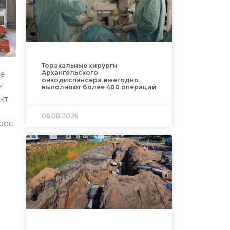
Торакальные хирурги
Архангельского
же
онкодиспансера ежегодно
и
выполняют более 400 операций
кт
06.08.2026
рес