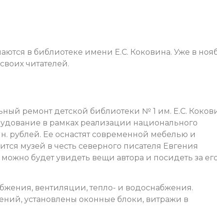
ются в библиотеке имени Е.С. Коковина. Уже в ноя
своих читателей.
ный ремонт детской библиотеки № 1 им. Е.С. Коков
рудование в рамках реализации национального
лн. рублей. Ее оснастят современной мебелью и
тся музей в честь северного писателя Евгения
 можно будет увидеть вещи автора и посидеть за ег
бжения, вентиляции, тепло- и водоснабжения.
ний, установлены оконные блоки, витражи в