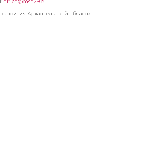
ы:
office@msp29.ru
.
 развития Архангельской области