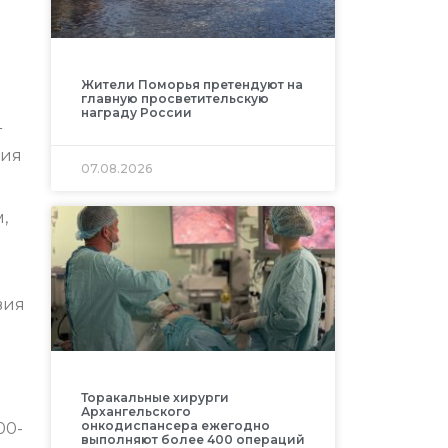
Жители Поморья претендуют на
главную просветительскую
награду России
т
ния
07.08.2026
,
вия
Торакальные хирурги
Архангельского
онкодиспансера ежегодно
00-
выполняют более 400 операций