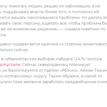
хочу помогать людям, решаю их наболевшие, а не
поддакивать власти, более того, я постоянно ей
опится решать накопившиеся проблемы. Но делать эт
вать свою персону, а делать всё, чтобы проблема б
гаю её возможные решения», — сказала советник по
ка.
авно подвергается критике со стороны экоактивист
олько сейчас.
 губернаторских выборах, набрала 1,24 % голосов.
допустили
. Сейчас северодвинец планирует
, он баллотируется от партии «Яблоко». Айман Тюки
по «котласскому» округу. Таким образом, в какой-то
оцсети тоже желание заработать предвыборные очки