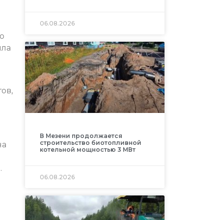
06.08.2026
о
ыла
ов,
В Мезени продолжается
строительство биотопливной
на
котельной мощностью 3 МВт
.
06.08.2026