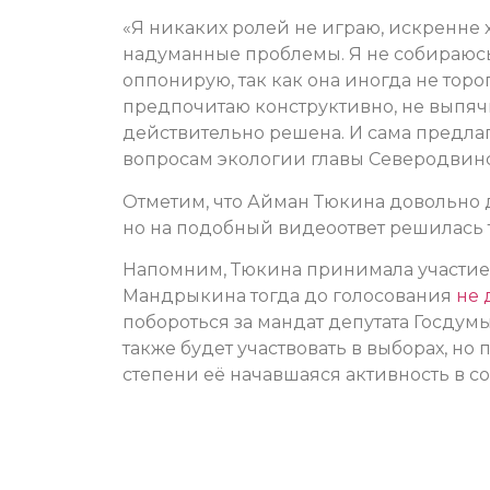
«Я никаких ролей не играю, искренне 
надуманные проблемы. Я не собираюсь 
оппонирую, так как она иногда не тор
предпочитаю конструктивно, не выпячи
действительно решена. И сама предла
вопросам экологии главы Северодвинс
Отметим, что Айман Тюкина довольно д
но на подобный видеоответ решилась т
Напомним, Тюкина принимала участие в
Мандрыкина тогда до голосования
не 
побороться за мандат депутата Госдумы
также будет участвовать в выборах, но 
степени её начавшаяся активность в с