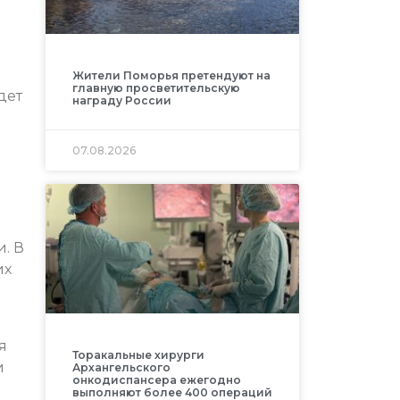
Жители Поморья претендуют на
главную просветительскую
дет
награду России
07.08.2026
. В
их
я
Торакальные хирурги
и
Архангельского
онкодиспансера ежегодно
выполняют более 400 операций