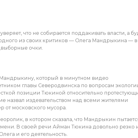
веряет, что не собирается поддакивать власти, а бу
 одного из своих критиков — Олега Мандрыкина — в
двыборные очки.
 Мандрыкину, который в минутном видео
тником главы Северодвинска по вопросам экологии
сткой позиции Тюкиной относительно протестующ
ние назвал издевательством над всеми жителями
р от московского мусора.
оролик, в котором сказала, что Мандрыкин пытаетс
имени. В своей речи Айман Тюкина довольно резко 
Олега и его деятельность.