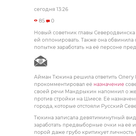
сегодня 13:26
85
0
Новый советник главы Северодвинска у
ей оппонировать. Также она обвинила
попытке заработать на её персоне пре
Айман Тюкина решила ответить Олегу
прокомментировал её
назначение
сове
своей речи Мандрыкин напомнил о же
против стройки на Шиесе. Её назначе
города, которые отстояли Русский Севе
Тюкина записала девятиминутный виде
заработать предвыборные очки на её 
порой даже грубо критикует личность 