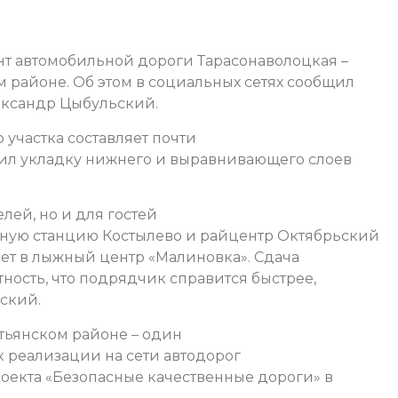
т автомобильной дороги Тарасонаволоцкая –
м районе. Об этом в социальных сетях сообщил
ександр Цыбульский.
участка составляет почти
шил укладку нижнего и выравнивающего слоев
лей, но и для гостей
жную станцию Костылево и райцентр Октябрьский
дет в лыжный центр «Малиновка». Сдача
тность, что подрядчик справится быстрее,
ский.
стьянском районе – один
к реализации на сети автодорог
роекта «Безопасные качественные дороги» в