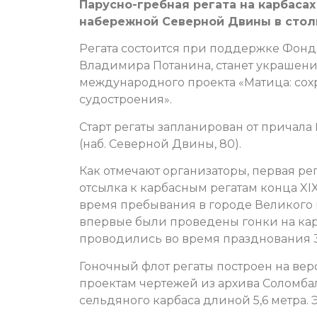
Парусно-гребная регата на карбаса
набережной Северной Двины в стол
Регата состоится при поддержке Фонд
Владимира Потанина, станет украшени
международного проекта «Матица: сох
судостроения».
Старт регаты запланирован от причала
(наб. Северной Двины, 80).
Как отмечают организаторы, первая рег
отсылка к карбасным регатам конца XI
время пребывания в городе Великого 
впервые были проведены гонки на кар
проводились во время празднования 3
Гоночный флот регаты построен на ве
проектам чертежей из архива Соломба
сельдяного карбаса длиной 5,6 метра. 