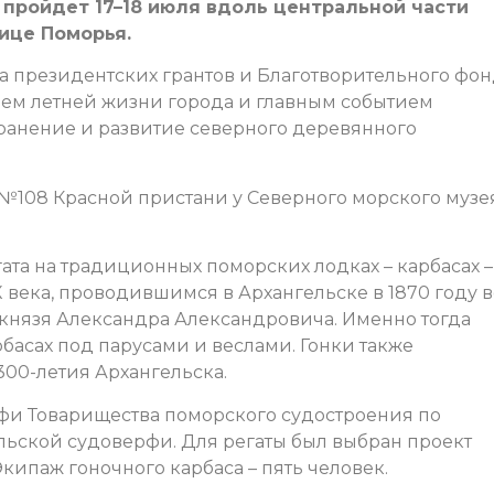
х пройдет 17–18 июля вдоль центральной части
ице Поморья.
а президентских грантов и Благотворительного фо
ем летней жизни города и главным событием
ранение и развитие северного деревянного
 №108 Красной пристани у Северного морского музе
ата на традиционных поморских лодках – карбасах –
X века, проводившимся в Архангельске в 1870 году в
князя Александра Александровича. Именно тогда
басах под парусами и веслами. Гонки также
00-летия Архангельска.
рфи Товарищества поморского судостроения по
льской судоверфи. Для регаты был выбран проект
Экипаж гоночного карбаса – пять человек.